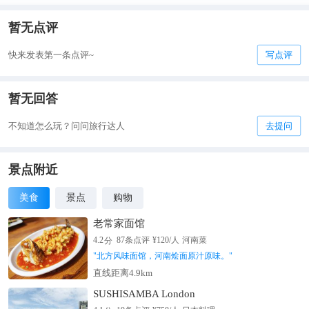
暂无点评
快来发表第一条点评~
写点评
暂无回答
不知道怎么玩？问问旅行达人
去提问
景点附近
美食
景点
购物
老常家面馆
分
4.2
87
条点评
¥
120
/人
河南菜
"
北方风味面馆，河南烩面原汁原味。
"
直线距离4.9km
SUSHISAMBA London