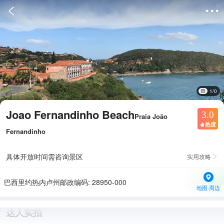


1/0
Joao Fernandinho Beach
3.0
Praia João
热度

Fernandinho
具体开放时间需咨询景区
实用攻略

巴西里约热内卢州邮政编码: 28950-000
地图·周边
达人实拍