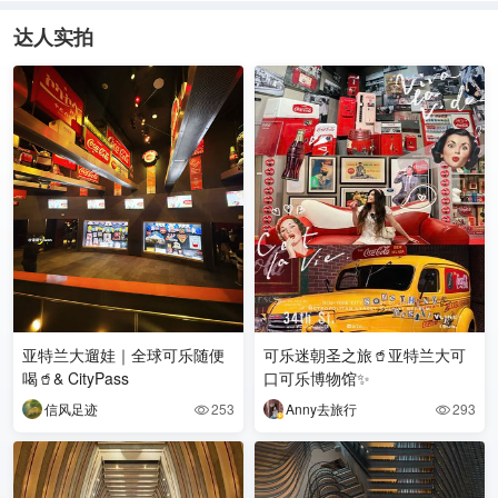
达人实拍
亚特兰大遛娃｜全球可乐随便
可乐迷朝圣之旅🥤亚特兰大可
喝🥤& CityPass
口可乐博物馆✨
信风足迹
253
Anny去旅行
293

