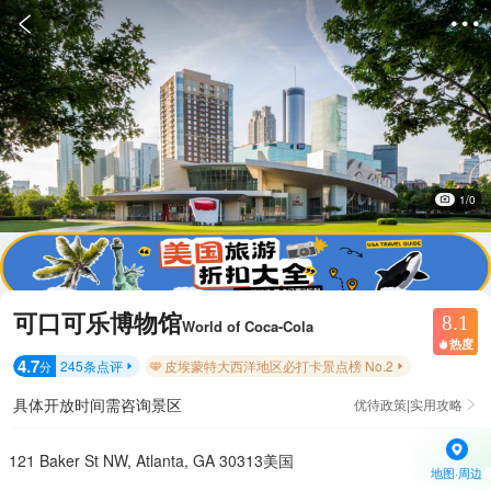


1/0
可口可乐博物馆
8.1
World of Coca-Cola
热度

4.7
245
条点评
皮埃蒙特大西洋地区必打卡景点榜 No.2
分


具体开放时间需咨询景区
优待政策|实用攻略

121 Baker St NW, Atlanta, GA 30313美国
地图·周边