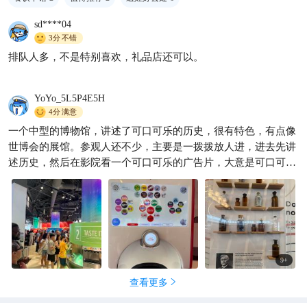
sd****04
3分
不错
5折打卡！亚特兰大可口可乐博
排队人多，不是特别喜欢，礼品店还可以。
物馆🔥
子斌の旅行手记✈️
220

YoYo_5L5P4E5H
4分
满意
一个中型的博物馆，讲述了可口可乐的历史，很有特色，有点像
世博会的展馆。参观人还不少，主要是一拨拨放人进，进去先讲
述历史，然后在影院看一个可口可乐的广告片，大意是可口可乐
陪伴人们的一切美好时刻；然后才自行参观可乐的历史。有两个
展厅比较独特，一个是气味品味，就是可以通过闻，唤起对不同
可口可乐的味道记忆；另一个就是可以品尝到多种口味的可口可
乐的展厅，真的是可以不限量的喝，品种很多，但喝到最后还是
觉得就可口可乐味道最经典。最后一站是纪念品商店，各种相关
衍生品，这个美国博物馆做的都很在行。总之，老美的展陈商业
9
+
做的很流畅很到位，一杯甜水想不到被扩展出这么丰富的内容。
查看更多
