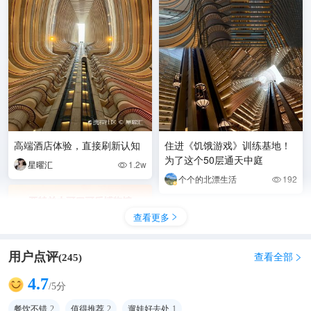
高端酒店体验，直接刷新认知
住进《饥饿游戏》训练基地！
为了这个50层通天中庭
星曜汇
1.2w

个个的北漂生活
192

查看更多

用户点评
查看全部
(
245
)

4.7
/5分
餐饮不错
2
值得推荐
2
遛娃好去处
1