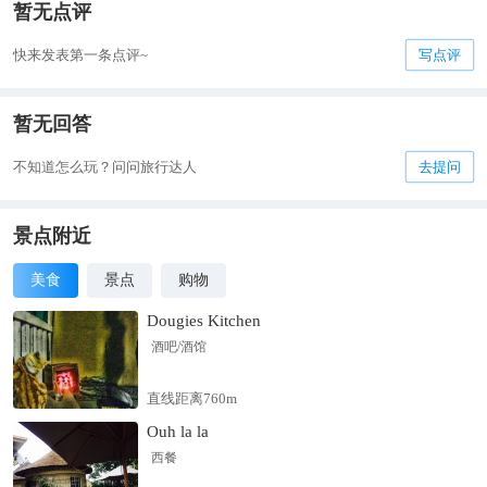
暂无点评
快来发表第一条点评~
写点评
暂无回答
不知道怎么玩？问问旅行达人
去提问
景点附近
美食
景点
购物
Dougies Kitchen
酒吧/酒馆
直线距离760m
Ouh la la
西餐