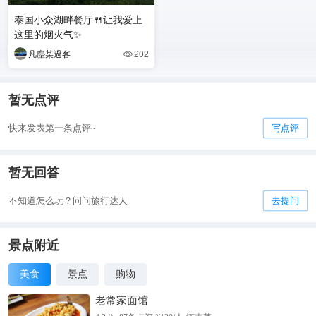
泰国小众湖畔餐厅🍴让我爱上
这里的烟火气✨
凡塵某過客
202

暂无点评
快来发表第一条点评~
写点评
暂无回答
不知道怎么玩？问问旅行达人
去提问
景点附近
美食
景点
购物
老常家面馆