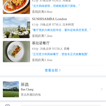
分
4.2
87
条点评
¥
120
/人
河南菜
"
北方风味面馆，河南烩面原汁原味。
"
直线距离4.9km
SUSHISAMBA London
分
4.1
19
条点评
¥
758
/人
日本料理
"
餐厅里的大树光彩夺目，窗外还有高空美景。
"
直线距离7.2km
慕拉诺餐厅
分
4.6
26
条点评
¥
1156
/人
西餐
"
正宗意大利风味餐厅，营造非正式就餐氛围
"
直线距离3.1km
查看全部

班昌

Ban Chang
景点所属目的地