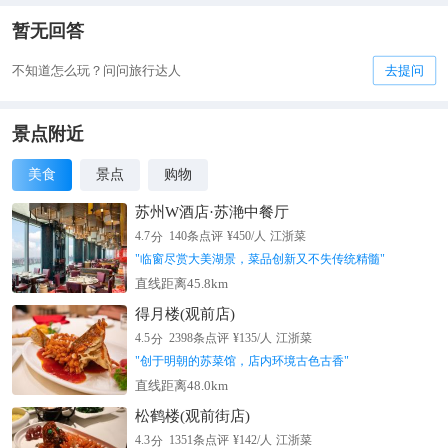
暂无回答
不知道怎么玩？问问旅行达人
去提问
景点附近
美食
景点
购物
苏州W酒店·苏滟中餐厅
分
4.7
140
条点评
¥
450
/人
江浙菜
"
临窗尽赏大美湖景，菜品创新又不失传统精髓
"
直线距离45.8km
得月楼(观前店)
分
4.5
2398
条点评
¥
135
/人
江浙菜
"
创于明朝的苏菜馆，店内环境古色古香
"
直线距离48.0km
松鹤楼(观前街店)
分
4.3
1351
条点评
¥
142
/人
江浙菜