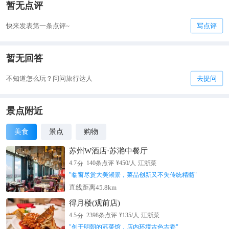
暂无点评
快来发表第一条点评~
写点评
暂无回答
不知道怎么玩？问问旅行达人
去提问
景点附近
美食
景点
购物
苏州W酒店·苏滟中餐厅
分
4.7
140
条点评
¥
450
/人
江浙菜
"
临窗尽赏大美湖景，菜品创新又不失传统精髓
"
直线距离45.8km
得月楼(观前店)
分
4.5
2398
条点评
¥
135
/人
江浙菜
"
创于明朝的苏菜馆，店内环境古色古香
"