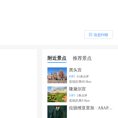
信息纠错
󰎒
附近景点
推荐景点
黑头宫
4.8
/5
61条点评
直线距离60.0km
隆黛尔宫
5.0
/5
2条点评
直线距离9.9km
拉脱维亚里加 · A$AP Rocky《Don’t Be Dumb》世界巡演