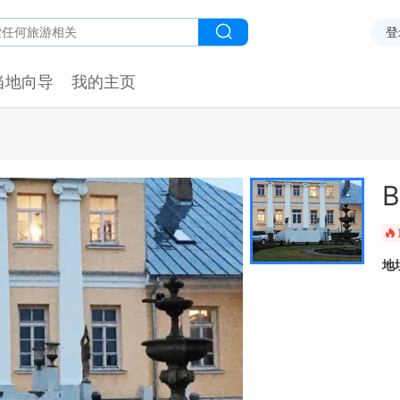
登
当地向导
我的主页
B
󰺂
地