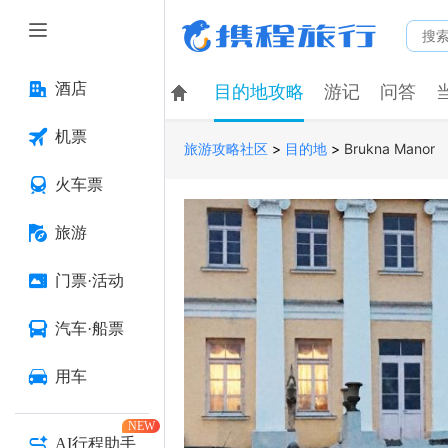
酒店
目的地攻略
游记
问答
机票
>
>
Brukna Manor
旅游攻略社区
目的地
火车票
旅游
门票·活动
汽车·船票
用车
NEW
AI行程助手