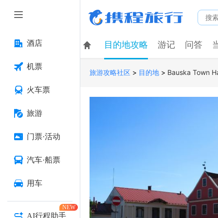
酒店
目的地攻略
游记
问答
机票
>
>
Bauska Town Ha
旅游攻略社区
目的地
火车票
旅游
门票·活动
汽车·船票
用车
NEW
AI行程助手