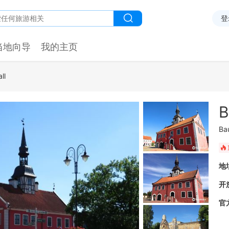
登
当地向导
我的主页
ll
B
Ba
󰺂
地
开
官