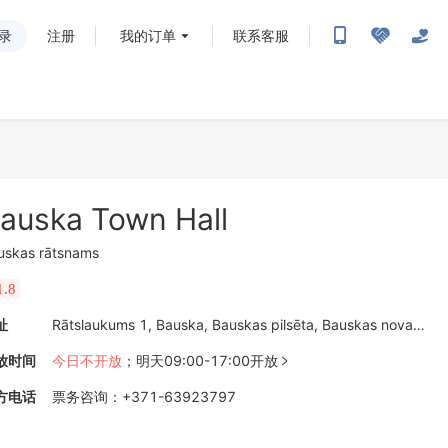
录
注册
我的订单
联系客服
auska Town Hall
uskas rātsnams
1.8
址
Rātslaukums 1, Bauska, Bauskas pilsēta, Bauskas novads, LV-3901拉脱维亚
放时间
今日不开放
；
明天09:00-17:00开放

方电话
票务咨询
：
+371-63923797