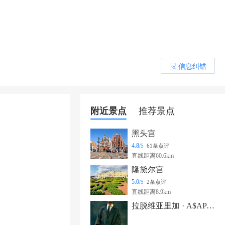
信息纠错
󰎒
附近景点
推荐景点
黑头宫
4.8
/5
61条点评
直线距离60.6km
隆黛尔宫
5.0
/5
2条点评
直线距离8.9km
拉脱维亚里加 · A$AP Rocky《Don’t Be Dumb》世界巡演