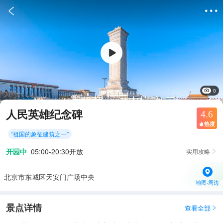


0
人民英雄纪念碑
4.6
热度

“
祖国的象征建筑之一
”
开园中
05:00-20:30开放
实用攻略

北京市东城区天安门广场中央
地图·周边
景点详情
查看全部
