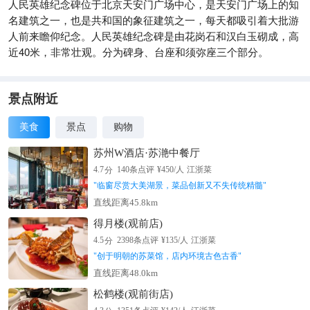
人民英雄纪念碑位于北京天安门广场中心，是天安门广场上的知
名建筑之一，也是共和国的象征建筑之一，每天都吸引着大批游
人前来瞻仰纪念。人民英雄纪念碑是由花岗石和汉白玉砌成，高
近40米，非常壮观。分为碑身、台座和须弥座三个部分。
景点附近
美食
景点
购物
苏州W酒店·苏滟中餐厅
分
4.7
140
条点评
¥
450
/人
江浙菜
"
临窗尽赏大美湖景，菜品创新又不失传统精髓
"
直线距离45.8km
得月楼(观前店)
分
4.5
2398
条点评
¥
135
/人
江浙菜
"
创于明朝的苏菜馆，店内环境古色古香
"
直线距离48.0km
松鹤楼(观前街店)