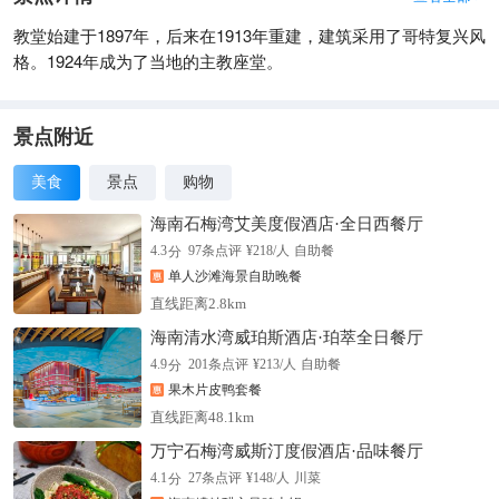
教堂始建于1897年，后来在1913年重建，建筑采用了哥特复兴风
格。1924年成为了当地的主教座堂。
景点附近
美食
景点
购物
海南石梅湾艾美度假酒店·全日西餐厅
分
4.3
97
条点评
¥
218
/人
自助餐
单人沙滩海景自助晚餐
直线距离2.8km
海南清水湾威珀斯酒店·珀萃全日餐厅
分
4.9
201
条点评
¥
213
/人
自助餐
果木片皮鸭套餐
直线距离48.1km
万宁石梅湾威斯汀度假酒店·品味餐厅
分
4.1
27
条点评
¥
148
/人
川菜