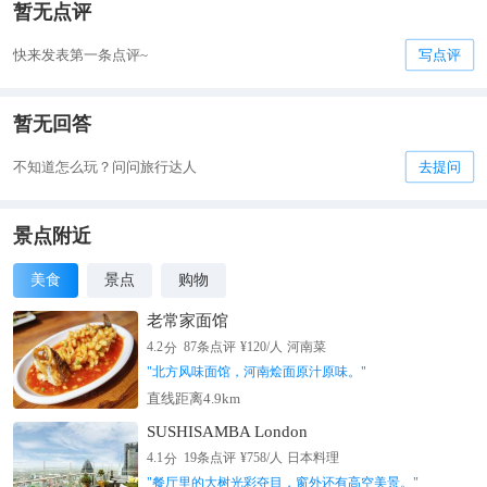
暂无点评
快来发表第一条点评~
写点评
暂无回答
不知道怎么玩？问问旅行达人
去提问
景点附近
美食
景点
购物
老常家面馆
分
4.2
87
条点评
¥
120
/人
河南菜
"
北方风味面馆，河南烩面原汁原味。
"
直线距离4.9km
SUSHISAMBA London
分
4.1
19
条点评
¥
758
/人
日本料理
"
餐厅里的大树光彩夺目，窗外还有高空美景。
"