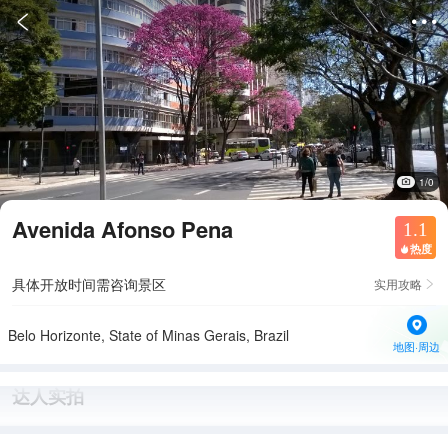


1/0
Avenida Afonso Pena
1.1
热度

具体开放时间需咨询景区
实用攻略

Belo Horizonte, State of Minas Gerais, Brazil
地图·周边
达人实拍