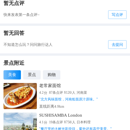
暂无点评
快来发表第一条点评~
写点评
暂无回答
不知道怎么玩？问问旅行达人
去提问
景点附近
美食
景点
购物
老常家面馆
分
4.2
87
条点评
¥
120
/人
河南菜
"
北方风味面馆，河南烩面原汁原味。
"
直线距离4.9km
SUSHISAMBA London
分
4.1
19
条点评
¥
758
/人
日本料理
"
餐厅里的大树光彩夺目，窗外还有高空美景。
"