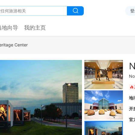
登
当地向导
我的主页
eritage Center
N
No
󰺂
地
开
官