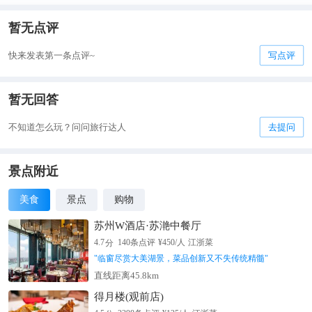
暂无点评
快来发表第一条点评~
写点评
暂无回答
不知道怎么玩？问问旅行达人
去提问
景点附近
美食
景点
购物
苏州W酒店·苏滟中餐厅
分
4.7
140
条点评
¥
450
/人
江浙菜
"
临窗尽赏大美湖景，菜品创新又不失传统精髓
"
直线距离45.8km
得月楼(观前店)