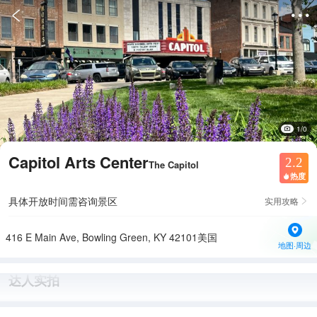


1/0
Capitol Arts Center
2.2
The Capitol
热度

具体开放时间需咨询景区
实用攻略

416 E Main Ave, Bowling Green, KY 42101美国
地图·周边
达人实拍