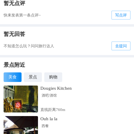
暂无点评
快来发表第一条点评~
写点评
暂无回答
不知道怎么玩？问问旅行达人
去提问
景点附近
美食
景点
购物
Dougies Kitchen
酒吧/酒馆
直线距离760m
Ouh la la
西餐