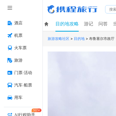
酒店
目的地攻略
游记
问答
机票
>
>
布鲁塞尔市政厅
旅游攻略社区
目的地
火车票
旅游
门票·活动
汽车·船票
用车
NEW
AI行程助手