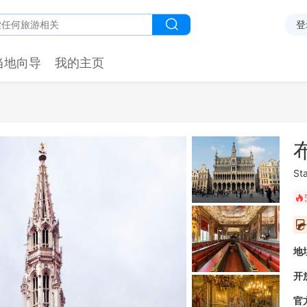
登
当地向导
我的主页
St
󰺂
󰥫
地
开
官