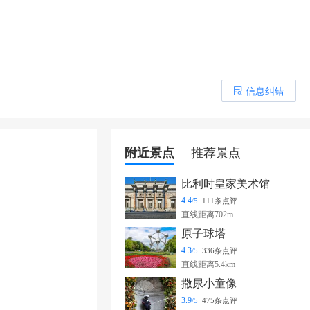
信息纠错
󰎒
附近景点
推荐景点
比利时皇家美术馆
4.4
/5
111条点评
直线距离702m
原子球塔
4.3
/5
336条点评
直线距离5.4km
撒尿小童像
3.9
/5
475条点评