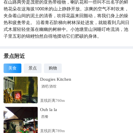
在山路两旁是茂密的亚热带植物，喇叭花和一些叫不出名字的鲜
艳花朵在这海拔1000米的山上静静开放。凉爽的空气不时吹来，
夹杂着山间的泥土的清香，吹得花蕊来回颤动，将我们身上的燥
热和疲惫带走。 沿着青石阶梯向树林深处进发，就能看到几间日
式木屋轻轻坐落在幽幽的树林中。小池塘里山涧睡叮咚流淌，池
子里五彩的锦鲤怡然自得地摆动它们肥硕的身体。
景点附近
美食
景点
购物
Dougies Kitchen
酒吧/酒馆
直线距离760m
Ouh la la
西餐
直线距离789m