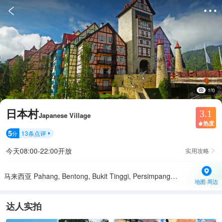


1/0
日本村
3.1
Japanese Village
热度

5
13
条点评
分

今天08:00-22:00开放
实用攻略

马来西亚 Pahang, Bentong, Bukit Tinggi, Persimpangan Bertingkat Lebuhraya Karak邮政编码: 28750
地图·周边
达人实拍