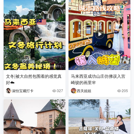
文冬|被大自然包围着的感觉真
马来西亚成功山庄仿佛误入宫
好☁️
崎骏的画里🌸
淑怡宝藏打卡
327
西关姐姐
205

