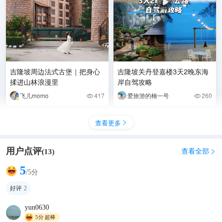
吉隆坡周边法式古堡｜把身心
吉隆坡关丹登嘉楼3天2晚东海
揉进山林浪漫里
岸自驾攻略
飞儿momo
417
爱旅游的楠一号
260


查看更多

用户点评
查看全部
(
13
)

5
/5分
好评
2
yun0630
5分
超棒