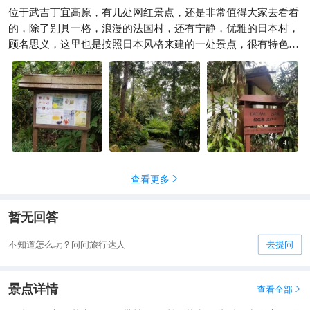
位于武吉丁宜高原，有几处网红景点，还是非常值得大家去看看
文冬休闲景点懒人包攻略
的，除了别具一格，浪漫的法国村，还有宁静，优雅的日本村，
小杨远方行
737
顾名思义，这里也是按照日本风格来建的一处景点，很有特色

的。
4
+
查看更多

暂无回答
不知道怎么玩？问问旅行达人
去提问
景点详情
查看全部
