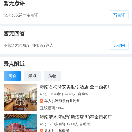
暂无点评
快来发表第一条点评~
写点评
暂无回答
不知道怎么玩？问问旅行达人
去提问
景点附近
美食
景点
购物
海南石梅湾艾美度假酒店·全日西餐厅
分
4.3
97
条点评
¥
218
/人
自助餐
单人沙滩海景自助晚餐
直线距离2.8km
海南清水湾威珀斯酒店·珀萃全日餐厅
分
4.9
201
条点评
¥
213
/人
自助餐
果木片皮鸭套餐