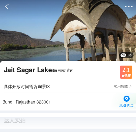


1/0
Jait Sagar Lake
2.1
जैत सागर लेक
热度

具体开放时间需咨询景区
实用攻略

Bundi, Rajasthan 323001
地图·周边
达人实拍