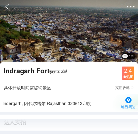


1/0
Indragarh Fort
2.4
इंद्रगढ फोर्ट
热度

具体开放时间需咨询景区
实用攻略

Indergarh, 因代尔格尔 Rajasthan 323613印度
地图·周边
达人实拍