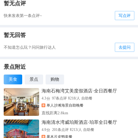
暂无点评
快来发表第一条点评~
写点评
暂无回答
不知道怎么玩？问问旅行达人
去提问
景点附近
美食
景点
购物
海南石梅湾艾美度假酒店·全日西餐厅
分
4.3
97
条点评
¥
218
/人
自助餐
单人沙滩海景自助晚餐
直线距离2.8km
海南清水湾威珀斯酒店·珀萃全日餐厅
分
4.9
201
条点评
¥
213
/人
自助餐
果木片皮鸭套餐