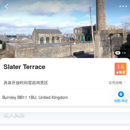


1/0
Slater Terrace
1.6
热度

具体开放时间需咨询景区
实用攻略

Burnley BB11 1BU, United Kingdom
地图·周边
达人实拍