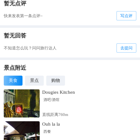
暂无点评
快来发表第一条点评~
写点评
暂无回答
不知道怎么玩？问问旅行达人
去提问
景点附近
美食
景点
购物
Dougies Kitchen
酒吧/酒馆
直线距离760m
Ouh la la
西餐