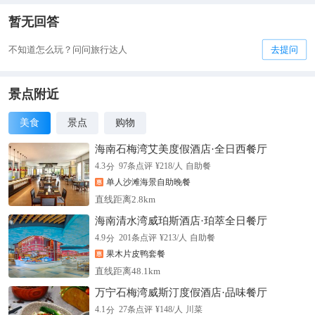
暂无回答
不知道怎么玩？问问旅行达人
去提问
景点附近
美食
景点
购物
海南石梅湾艾美度假酒店·全日西餐厅
分
4.3
97
条点评
¥
218
/人
自助餐
单人沙滩海景自助晚餐
直线距离2.8km
海南清水湾威珀斯酒店·珀萃全日餐厅
分
4.9
201
条点评
¥
213
/人
自助餐
果木片皮鸭套餐
直线距离48.1km
万宁石梅湾威斯汀度假酒店·品味餐厅
分
4.1
27
条点评
¥
148
/人
川菜