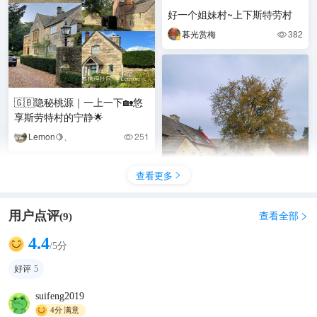
好一个姐妹村~上下斯特劳村
暮光赏梅
382

🇬🇧隐秘桃源｜一上一下🏡悠
享斯劳特村的宁静🌟
Lemon🍋、
251

查看更多

用户点评
查看全部
(
9
)

科茨沃尔德必打卡小镇🏡—斯
4.4
/5分
劳特乡村探秘
好评
5
YoYo_6P0C8H0R
280

suifeng2019
4分
满意