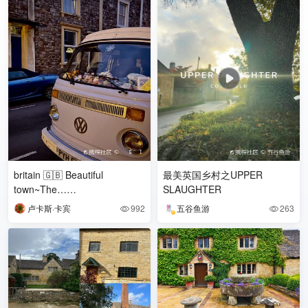
britain 🇬🇧 Beautiful
最美英国乡村之UPPER
town~The……
SLAUGHTER
卢卡斯·卡宾
992
五谷鱼游
263

