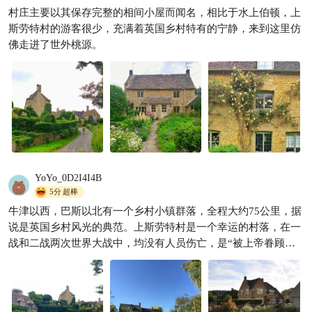
村庄主要以其保存完整的相间小屋而闻名，相比于水上伯顿，上
斯劳特村的游客很少，充满着英国乡村特有的宁静，来到这里仿
佛走进了世外桃源。
YoYo_0D2I4I4B
5分
超棒
牛津以西，巴斯以北有一个乡村小镇群落，全程大约75公里，据
说是英国乡村风光的典范。上斯劳特村是一个幸运的村落，在一
战和二战两次世界大战中，均没有人员伤亡，是“被上帝眷顾的
村落”。直到现在，这个村子依然宁静，安详，虽然游人不断，
但是村子 完全没有要欢迎的意思，没有一家商店，也没有公共
car park，村子本来就很小，因此，游人在这个村子也只能走一
走，转一转，很快就离开。