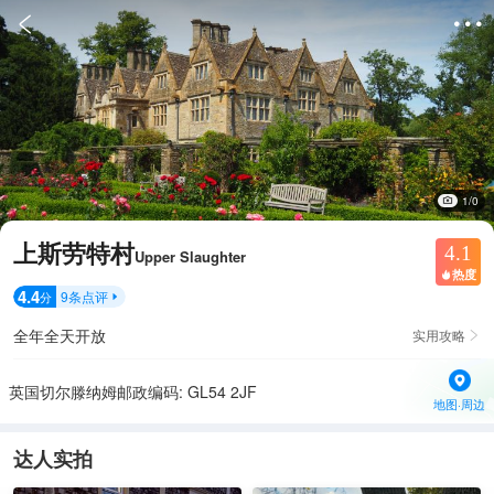


1/0
上斯劳特村
4.1
Upper Slaughter
热度

4.4
9
条点评
分

全年全天开放
实用攻略

英国切尔滕纳姆邮政编码: GL54 2JF
地图·周边
达人实拍