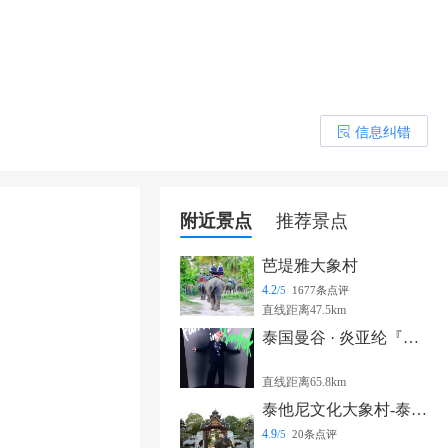
信息纠错
󰎒
附近景点
推荐景点
芭堤雅大象村
4.2
/5
1677条点评
直线距离47.5km
泰国曼谷 · 炎亚纶『家庭会议』FANMEETING 曼谷站
直线距离65.8km
泰他尼文化大象村-泰国芭提雅Thaithani
4.9
/5
20条点评