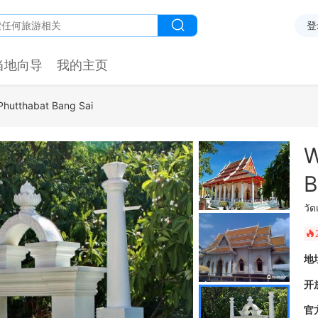
登
当地向导
我的主页
Phutthabat Bang Sai
W
B
วั
󰺂
地
开
官