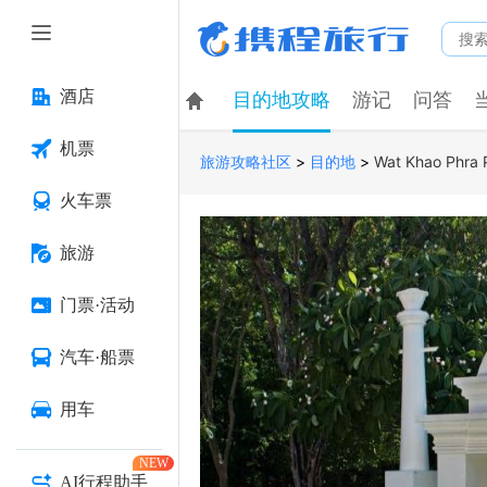
酒店
目的地攻略
游记
问答
机票
>
>
Wat Khao Phra 
旅游攻略社区
目的地
火车票
旅游
门票·活动
汽车·船票
用车
NEW
AI行程助手