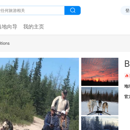
登
当地向导
我的主页
tions
B
󰺂
地
官