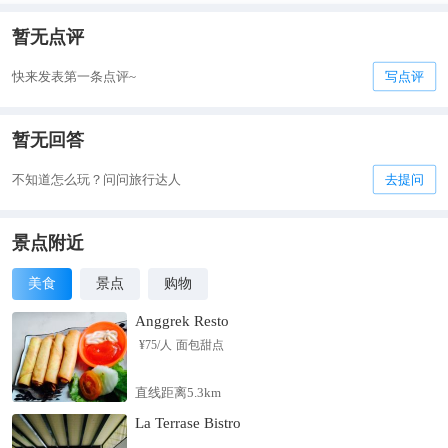
暂无点评
快来发表第一条点评~
写点评
暂无回答
不知道怎么玩？问问旅行达人
去提问
景点附近
美食
景点
购物
Anggrek Resto
¥
75
/人
面包甜点
直线距离5.3km
La Terrase Bistro