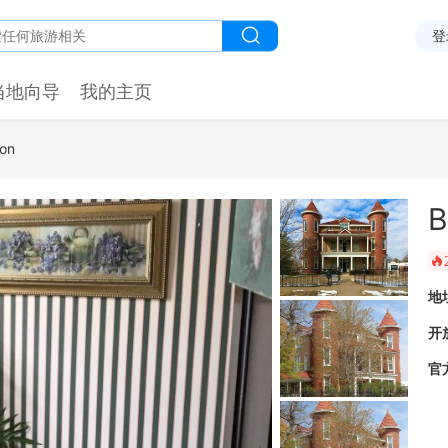
登
当地向导
我的主页
ion
B
󰺂
地
开
官