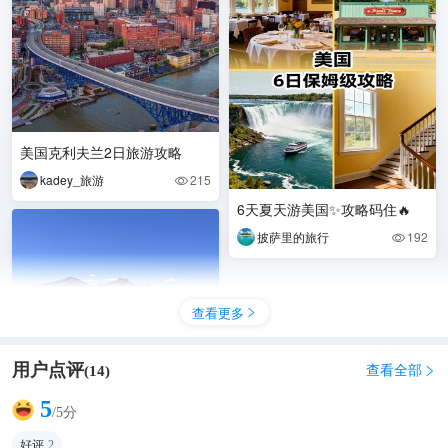
美国克利夫兰2日旅游攻略
kadey_旅游
215

6天夏天游美国✨攻略码住🔥
披萨里的旅行
192

查看更多

用户点评
查看全部
(
14
)

5
/5分
好评
2