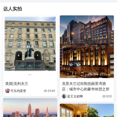
达人实拍
美国|克利夫兰
克里夫兰过街凯悦丽景湾酒
店：城市中心的豪华休憩之所
可乐鸡蛋堡
2049

是王太尉啊
633
