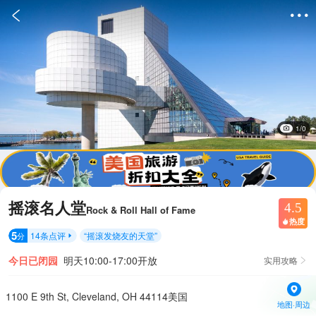


1/0
摇滚名人堂
4.5
Rock & Roll Hall of Fame
热度

5
14
条点评
“
摇滚发烧友的天堂
”
分

今日已闭园
明天10:00-17:00开放
实用攻略

1100 E 9th St, Cleveland, OH 44114美国
地图·周边