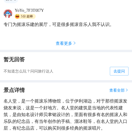
暑假去哪好⁉️美国8日玩转超高
YoYo_7F3T0I7Y
性价比❗
5分
超棒
旅行小博士萌
176

专门为摇滚乐建的展厅，可是很多摇滚音乐人我不认识。
查看更多

暂无回答
不知道怎么玩？问问旅行达人
去提问
景点详情
查看全部

名人堂，是一个摇滚乐博物馆，位于伊利湖边，对于那些摇滚发
烧友来说，这是一个好地方。名人堂的建筑是当地的代表性建
筑，是由知名设计师贝聿铭设计的，里面有很多有名的摇滚人和
乐队的纪念品，有当年创作的手稿、溜冰鞋等，在名人堂的入口
层，有纪念品店，可以购买到很多经典的摇滚唱片。