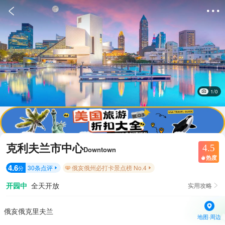


1/0
克利夫兰市中心
4.5
Downtown
热度

4.6
30
条点评
俄亥俄州必打卡景点榜 No.4
分


开园中
全天开放
实用攻略

俄亥俄克里夫兰
地图·周边