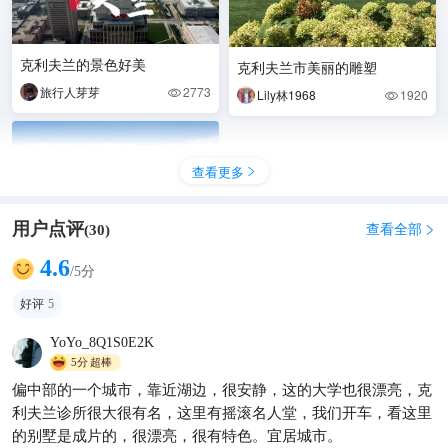
克利夫兰的景色好美
克利夫兰市美丽的雕塑
旅行人芽芽
2773

Lily林1968
1920

查看更多

用户点评
查看全部
(
30
)

4.6
/5分
好评
5
YoYo_8Q1S0E2K
5分
超棒
克里夫兰：好菜坞大片城市取
偏中部的一个城市，靠近湖边，很安静，这的大学也很漂亮，克
景地，拥有四支大联盟联业球
利夫兰诊所很大很有名，这里有摇滚名人堂，我们开车，看这里
队
观海听涛tour
5675

的别墅是成片的，很漂亮，很有特色。宜居城市。