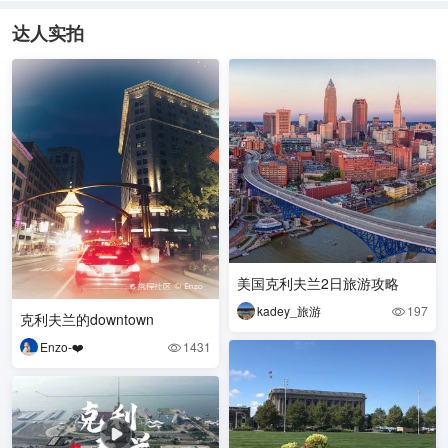
达人实拍
美国克利夫兰2日旅游攻略
kadey_旅游
197

克利夫兰的downtown
Enzo-❤️
1431
