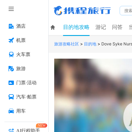
酒店
目的地攻略
游记
问答
机票
>
>
Dove Syke Nur
旅游攻略社区
目的地
火车票
旅游
门票·活动
汽车·船票
用车
NEW
AI行程助手