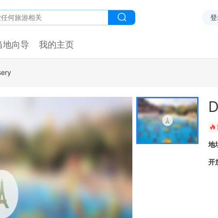
登
当地向导
我的主页
sery
D
󰺂
地
开