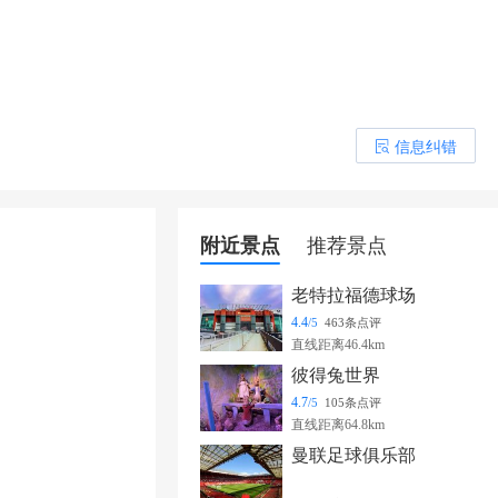
信息纠错
󰎒
附近景点
推荐景点
老特拉福德球场
4.4
/5
463条点评
直线距离46.4km
彼得兔世界
4.7
/5
105条点评
直线距离64.8km
曼联足球俱乐部