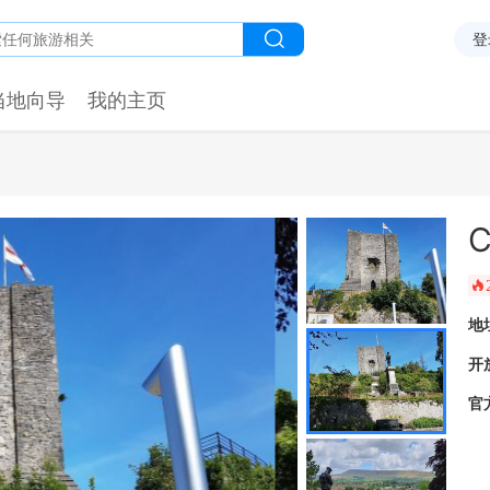
登
当地向导
我的主页
C
󰺂
地
开
官