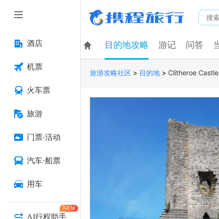
酒店
目的地攻略
游记
问答
机票
>
>
Clitheroe Castle
旅游攻略社区
目的地
火车票
旅游
门票·活动
汽车·船票
用车
NEW
AI行程助手