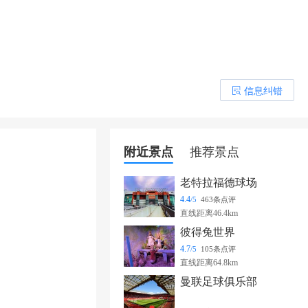
信息纠错
󰎒
附近景点
推荐景点
老特拉福德球场
4.4
/5
463条点评
直线距离46.4km
彼得兔世界
4.7
/5
105条点评
直线距离64.8km
曼联足球俱乐部