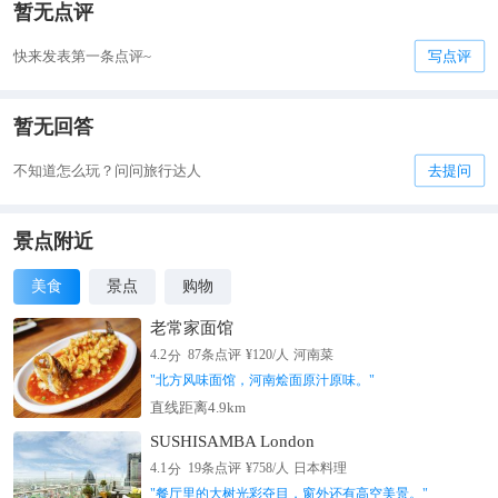
暂无点评
快来发表第一条点评~
写点评
暂无回答
不知道怎么玩？问问旅行达人
去提问
景点附近
美食
景点
购物
老常家面馆
分
4.2
87
条点评
¥
120
/人
河南菜
"
北方风味面馆，河南烩面原汁原味。
"
直线距离4.9km
SUSHISAMBA London
分
4.1
19
条点评
¥
758
/人
日本料理
"
餐厅里的大树光彩夺目，窗外还有高空美景。
"