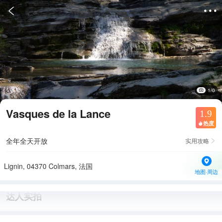


1/0
Vasques de la Lance
1.9
热度

全年全天开放
实用攻略

Lignin, 04370 Colmars, 法国
地图·周边
达人实拍