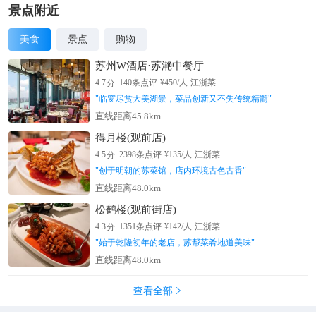
景点附近
美食
景点
购物
苏州W酒店·苏滟中餐厅
分
4.7
140
条点评
¥
450
/人
江浙菜
"
临窗尽赏大美湖景，菜品创新又不失传统精髓
"
直线距离45.8km
得月楼(观前店)
分
4.5
2398
条点评
¥
135
/人
江浙菜
"
创于明朝的苏菜馆，店内环境古色古香
"
直线距离48.0km
松鹤楼(观前街店)
分
4.3
1351
条点评
¥
142
/人
江浙菜
"
始于乾隆初年的老店，苏帮菜肴地道美味
"
直线距离48.0km
查看全部
