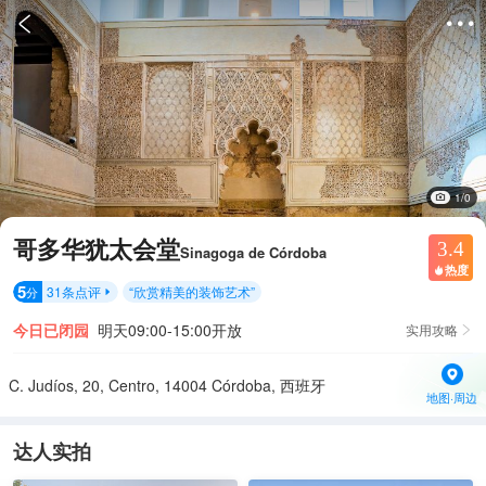


1/0
哥多华犹太会堂
3.4
Sinagoga de Córdoba
热度

5
31
条点评
“
欣赏精美的装饰艺术
”
分

今日已闭园
明天09:00-15:00开放
实用攻略

C. Judíos, 20, Centro, 14004 Córdoba, 西班牙
地图·周边
达人实拍