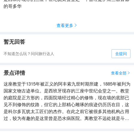
的哥多华
查看更多

暂无回答
不知道怎么玩？问问旅行达人
去提问
景点详情
查看全部

这座教堂于1315年被正义的阿丰索九世时期所建，1885年被列为
国家文物古迹单位。是西班牙现存的三座中世纪会堂之一。教堂
的庭院是正方形的，四面院墙经过精心的修饰，现在墙的底部已
见不到修饰的纹路，但它的上部精心雕琢的痕迹仍历历在目，这
是科尔多瓦犹太工匠们的杰作。在此之前它被很多其他机构占用
过，较为有趣的是这里曾是恐水病医院。离教堂不远处就是斗牛
博物馆和露天市场。