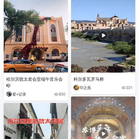
哈尔滨犹太老会堂端午音乐会
科尔多瓦罗马桥
🎼
印之燕
221

星⭐️记录
830
