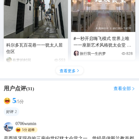
#一秒开启嗨飞模式 世界上唯
科尔多瓦百花巷一一犹太人居
一一座新艺术风格犹太会堂 #
住区
那些最美的教堂
旅行我一生的梦
828

有梦的时间
553

查看更多

用户点评
查看全部
(
31
)

5
/5分
好评
2
0706wumin
5分
超棒
是西班牙现存的三座中世纪犹太会堂之一，曾经是伊斯兰教首都