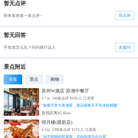
暂无点评
快来发表第一条点评~
写点评
暂无回答
不知道怎么玩？问问旅行达人
去提问
景点附近
美食
景点
购物
苏州W酒店·苏滟中餐厅
分
4.7
140
条点评
¥
450
/人
江浙菜
"
临窗尽赏大美湖景，菜品创新又不失传统精髓
"
直线距离45.8km
得月楼(观前店)
分
4.5
2398
条点评
¥
135
/人
江浙菜
"
创于明朝的苏菜馆，店内环境古色古香
"