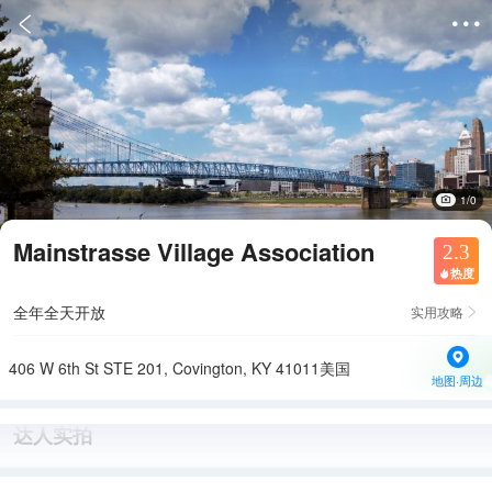


1/0
Mainstrasse Village Association
2.3
热度

全年全天开放
实用攻略

406 W 6th St STE 201, Covington, KY 41011美国
地图·周边
达人实拍