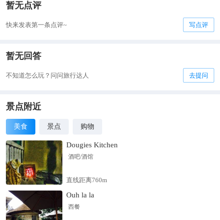
暂无点评
快来发表第一条点评~
写点评
暂无回答
不知道怎么玩？问问旅行达人
去提问
景点附近
美食
景点
购物
Dougies Kitchen
酒吧/酒馆
直线距离760m
Ouh la la
西餐