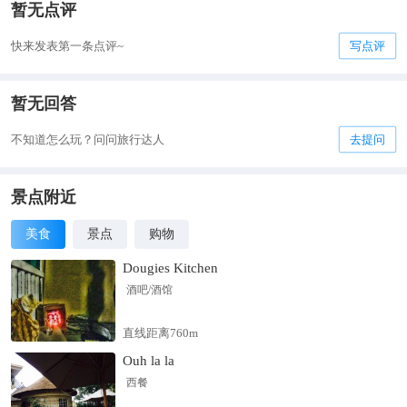
暂无点评
快来发表第一条点评~
写点评
暂无回答
不知道怎么玩？问问旅行达人
去提问
景点附近
美食
景点
购物
Dougies Kitchen
酒吧/酒馆
直线距离760m
Ouh la la
西餐