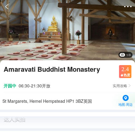


1/0
Amaravati Buddhist Monastery
2.4
热度

开园中
06:30-21:30开放
实用攻略

St Margarets, Hemel Hempstead HP1 3BZ英国
地图·周边
达人实拍