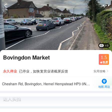


1/0
Bovingdon Market
1.5
热度

永久停业
已停业，如恢复营业请截屏反馈
实用攻略

Chesham Rd, Bovingdon, Hemel Hempstead HP3 0NP英国
地图·周边
达人实拍