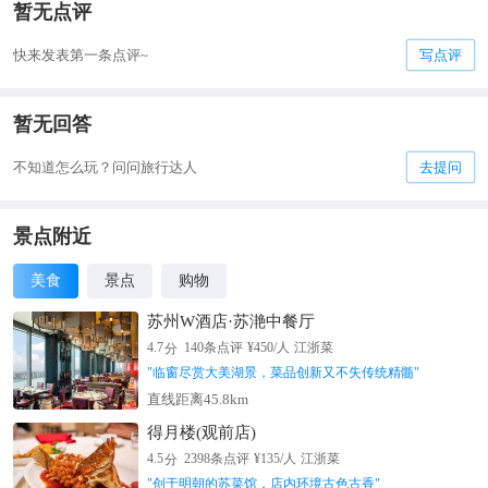
暂无点评
快来发表第一条点评~
写点评
暂无回答
不知道怎么玩？问问旅行达人
去提问
景点附近
美食
景点
购物
苏州W酒店·苏滟中餐厅
分
4.7
140
条点评
¥
450
/人
江浙菜
"
临窗尽赏大美湖景，菜品创新又不失传统精髓
"
直线距离45.8km
得月楼(观前店)
分
4.5
2398
条点评
¥
135
/人
江浙菜
"
创于明朝的苏菜馆，店内环境古色古香
"