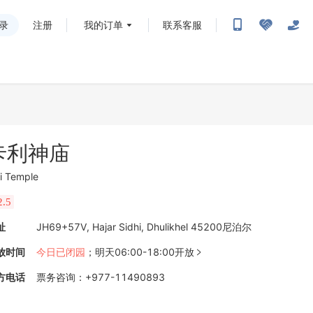
录
注册
我的订单
联系客服
卡利神庙
li Temple
2.5
址
JH69+57V, Hajar Sidhi, Dhulikhel 45200尼泊尔
放时间
今日已闭园
；
明天06:00-18:00开放

方电话
票务咨询
：
+977-11490893