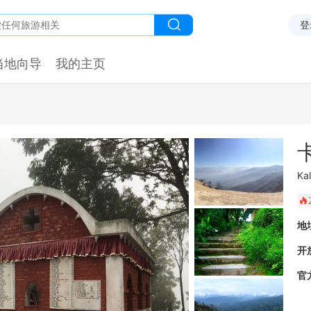
登
当地向导
我的主页
Ka
󰺂
地
开
官