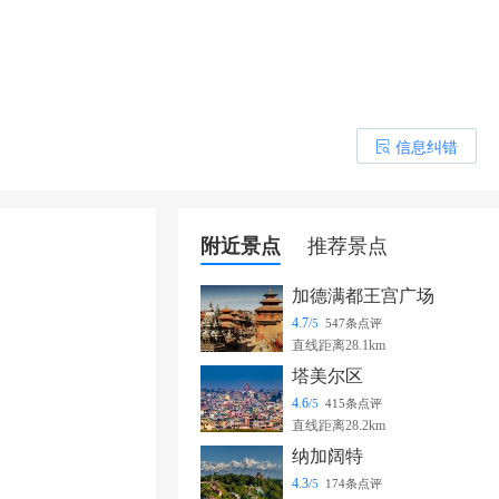
信息纠错
󰎒
附近景点
推荐景点
加德满都王宫广场
4.7
/5
547条点评
直线距离28.1km
塔美尔区
4.6
/5
415条点评
直线距离28.2km
纳加阔特
4.3
/5
174条点评