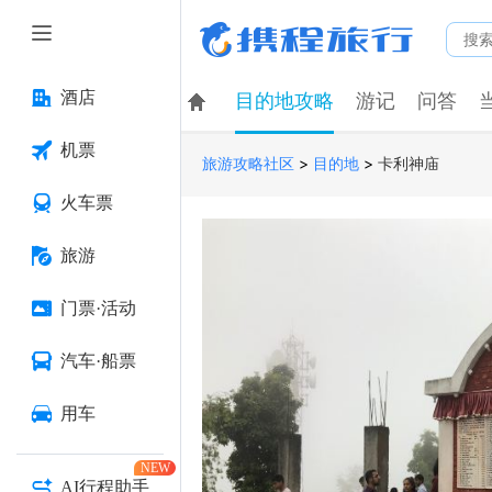
酒店
目的地攻略
游记
问答
机票
>
>
卡利神庙
旅游攻略社区
目的地
火车票
旅游
门票·活动
汽车·船票
用车
NEW
AI行程助手