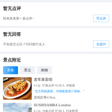
暂无点评
快来发表第一条点评~
写点评
暂无回答
不知道怎么玩？问问旅行达人
去提问
景点附近
美食
景点
购物
老常家面馆
分
4.2
87
条点评
¥
120
/人
河南菜
"
北方风味面馆，河南烩面原汁原味。
"
直线距离4.9km
SUSHISAMBA London
分
4.1
19
条点评
¥
758
/人
日本料理