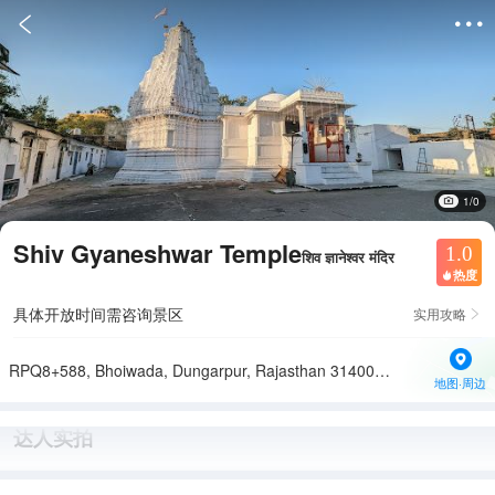


1/0
Shiv Gyaneshwar Temple
1.0
शिव ज्ञानेश्वर मंदिर
热度

具体开放时间需咨询景区
实用攻略

RPQ8+588, Bhoiwada, Dungarpur, Rajasthan 314001, India
地图·周边
达人实拍