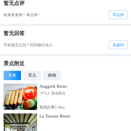
暂无点评
快来发表第一条点评~
写点评
暂无回答
不知道怎么玩？问问旅行达人
去提问
景点附近
美食
景点
购物
Anggrek Resto
¥
75
/人
面包甜点
直线距离5.3km
La Terrase Bistro