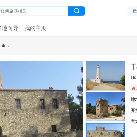
登
当地向导
我的主页
takis
T
Πύ
󰺂
地
开
官