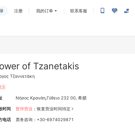
录
注册
我的订单
联系客服
ower of Tzanetakis
ργος Τζαννετάκη
2.5
址
Νήσος Κρανάη,Γύθειο 232 00, 希腊
放时间
暂停营业
；
恢复营业时间待定

方电话
票务咨询
：
+30-6974029871