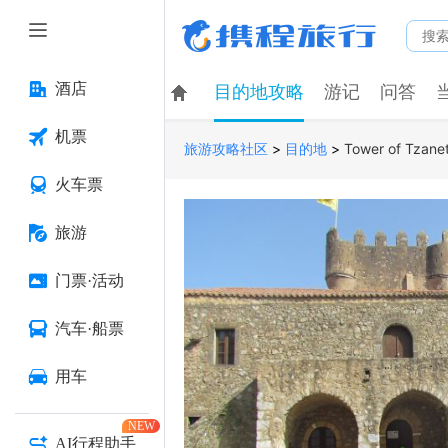
酒店
目的地攻略
游记
问答
机票
>
>
Tower of Tzane
旅游攻略社区
目的地
火车票
旅游
门票·活动
汽车·船票
用车
NEW
AI行程助手