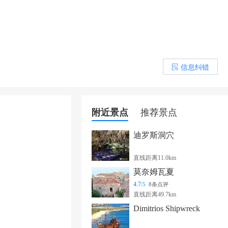
信息纠错
󰎒
附近景点
推荐景点
迪罗斯洞穴
直线距离11.0km
莫奈姆瓦夏
4.7
/5
8条点评
直线距离49.7km
Dimitrios Shipwreck