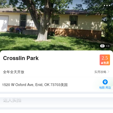


1/0
Crosslin Park
2.5
热度

全年全天开放
实用攻略

1520 W Oxford Ave, Enid, OK 73703美国
地图·周边
达人实拍