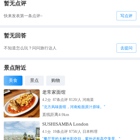
暂无点评
快来发表第一条点评~
写点评
暂无回答
不知道怎么玩？问问旅行达人
去提问
景点附近
美食
景点
购物
老常家面馆
分
4.2
87
条点评
¥
120
/人
河南菜
"
北方风味面馆，河南烩面原汁原味。
"
直线距离4.9km
SUSHISAMBA London
分
4.1
19
条点评
¥
758
/人
日本料理
"
餐厅里的大树光彩夺目，窗外还有高空美景。
"