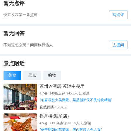
暂无点评
快来发表第一条点评~
写点评
暂无回答
不知道怎么玩？问问旅行达人
去提问
景点附近
美食
景点
购物
苏州W酒店·苏滟中餐厅
分
4.7
140
条点评
¥
450
/人
江浙菜
"
临窗尽赏大美湖景，菜品创新又不失传统精髓
"
直线距离45.8km
得月楼(观前店)
分
4.5
2398
条点评
¥
135
/人
江浙菜
"
创于明朝的苏菜馆，店内环境古色古香
"