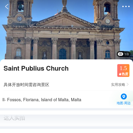


1/0
Saint Publius Church
1.5
热度

具体开放时间需咨询景区
实用攻略

Il- Fossos, Floriana, Island of Malta, Malta
地图·周边
达人实拍