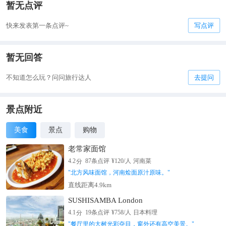
暂无点评
快来发表第一条点评~
写点评
暂无回答
不知道怎么玩？问问旅行达人
去提问
景点附近
美食
景点
购物
老常家面馆
分
4.2
87
条点评
¥
120
/人
河南菜
"
北方风味面馆，河南烩面原汁原味。
"
直线距离4.9km
SUSHISAMBA London
分
4.1
19
条点评
¥
758
/人
日本料理
"
餐厅里的大树光彩夺目，窗外还有高空美景。
"