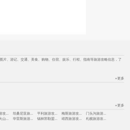
点图片、游记、交通、美食、购物、住宿、娱乐、行程、指南等旅游攻略信息，了
+更多
+更多
长乐旅游攻略
坦桑尼亚旅游攻略
平利旅游攻略
梅斯旅游攻略
门头沟旅游攻略
埃特纳火山旅游攻略
华雷斯旅游攻略
锡林郭勒盟旅游攻略
靖西旅游攻略
札幌旅游攻略
维克旅游攻略
宜昌旅游攻略
陶斯旅游攻略
芒市旅游攻略
奈梅亨旅游攻略
西塘古镇旅游攻略
西西里旅游攻略
okinawa旅游攻略
嵩山旅游攻略
库车旅游攻略