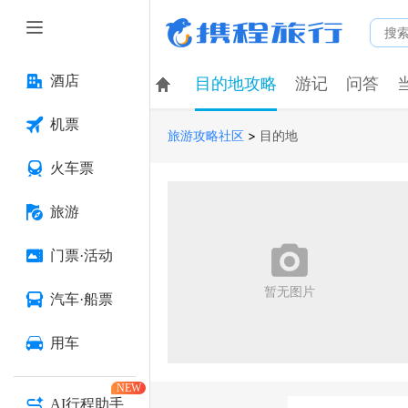
酒店
目的地攻略
游记
问答
机票
>
旅游攻略社区
目的地
火车票
旅游

门票·活动
暂无图片
汽车·船票
用车
NEW
AI行程助手