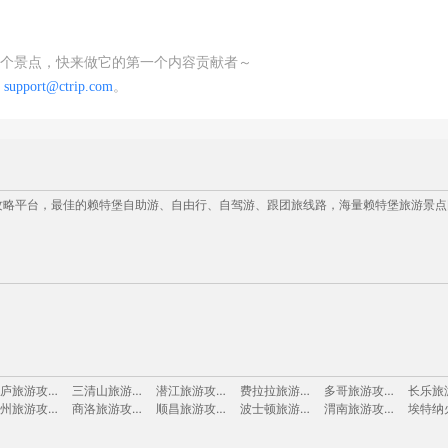
个景点，快来做它的第一个内容贡献者～
：
support@ctrip.com
。
旅游攻略平台，最佳的赖特堡自助游、自由行、自驾游、跟团旅线路，海量赖特堡旅游景
ォート・ライト
桐庐旅游攻略
三清山旅游攻略
潜江旅游攻略
费拉拉旅游攻略
多哥旅游攻略
儋州旅游攻略
商洛旅游攻略
顺昌旅游攻略
波士顿旅游攻略
渭南旅游攻略
哈根旅游攻略
内蒙古旅游攻略
邦咯岛旅游攻略
石家庄旅游攻略
廊坊旅游攻略
永善旅游攻略
东莞旅游攻略
蔚县旅游攻略
镇原旅游攻略
布莱斯旅游攻略