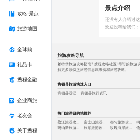
景点介绍
攻略·景点
还没有人介绍过这
欢迎投稿给我们
旅游地图
全球购
旅游攻略导航
赖特堡旅游攻略指南? 携程攻略社区! 靠谱的
礼品卡
解更多赖特堡旅游信息就来携程旅游攻略。
携程金融
肯顿县旅游快速入口
肯顿县游记
肯顿县旅行资讯
企业商旅
肯顿县旅游攻略导航：
赖特堡
Fort Wright
賴特堡
포트 라이트
フ
热门旅游目的地推荐
老友会
盈江旅游攻略
富士山旅游攻略
都匀旅游攻略
玛纳斯旅游攻略
旅顺旅游攻略
玫瑰海岸旅游攻略
关于携程
嵊州旅游攻略
卡萨旅游攻略
保利斯塔旅游攻略
乌兰察布旅游攻略
马拉加旅游攻略
浙江旅游攻略