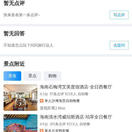
暂无点评
快来发表第一条点评~
写点评
暂无回答
不知道怎么玩？问问旅行达人
去提问
景点附近
美食
景点
购物
海南石梅湾艾美度假酒店·全日西餐厅
分
4.3
97
条点评
¥
218
/人
自助餐
单人沙滩海景自助晚餐
直线距离2.8km
海南清水湾威珀斯酒店·珀萃全日餐厅
分
4.9
201
条点评
¥
213
/人
自助餐
果木片皮鸭套餐