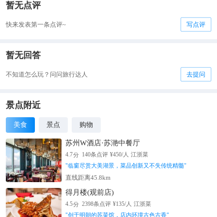
暂无点评
快来发表第一条点评~
写点评
暂无回答
不知道怎么玩？问问旅行达人
去提问
景点附近
美食
景点
购物
苏州W酒店·苏滟中餐厅
分
4.7
140
条点评
¥
450
/人
江浙菜
"
临窗尽赏大美湖景，菜品创新又不失传统精髓
"
直线距离45.8km
得月楼(观前店)
分
4.5
2398
条点评
¥
135
/人
江浙菜
"
创于明朝的苏菜馆，店内环境古色古香
"