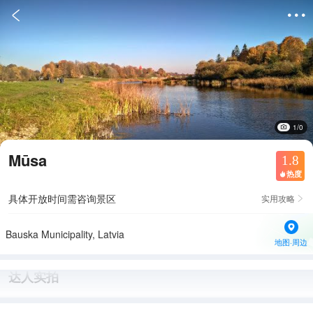


1/0
Mūsa
1.8
热度

具体开放时间需咨询景区
实用攻略

Bauska Municipality, Latvia
地图·周边
达人实拍