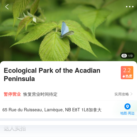


1/0
Ecological Park of the Acadian
2.2
Peninsula
热度

暂停营业
恢复营业时间待定
实用攻略

65 Rue du Ruisseau, Lamèque, NB E8T 1L8加拿大
地图·周边
达人实拍