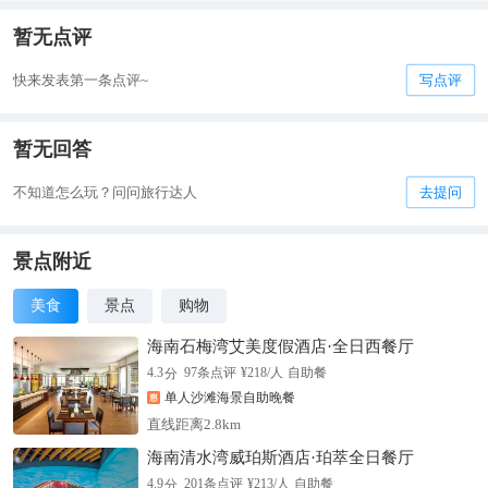
暂无点评
快来发表第一条点评~
写点评
暂无回答
不知道怎么玩？问问旅行达人
去提问
景点附近
美食
景点
购物
海南石梅湾艾美度假酒店·全日西餐厅
分
4.3
97
条点评
¥
218
/人
自助餐
单人沙滩海景自助晚餐
直线距离2.8km
海南清水湾威珀斯酒店·珀萃全日餐厅
分
4.9
201
条点评
¥
213
/人
自助餐