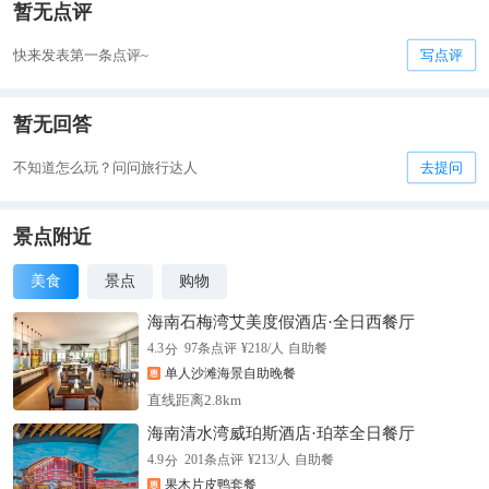
暂无点评
快来发表第一条点评~
写点评
暂无回答
不知道怎么玩？问问旅行达人
去提问
景点附近
美食
景点
购物
海南石梅湾艾美度假酒店·全日西餐厅
分
4.3
97
条点评
¥
218
/人
自助餐
单人沙滩海景自助晚餐
直线距离2.8km
海南清水湾威珀斯酒店·珀萃全日餐厅
分
4.9
201
条点评
¥
213
/人
自助餐
果木片皮鸭套餐