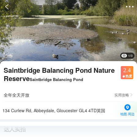


1/0
Saintbridge Balancing Pond Nature
2.4
Reserve
热度

Saintbridge Balancing Pond
全年全天开放
实用攻略

134 Curlew Rd, Abbeydale, Gloucester GL4 4TD英国
地图·周边
达人实拍