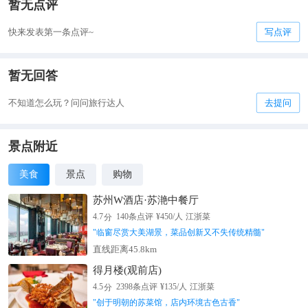
暂无点评
快来发表第一条点评~
写点评
暂无回答
不知道怎么玩？问问旅行达人
去提问
景点附近
美食
景点
购物
苏州W酒店·苏滟中餐厅
分
4.7
140
条点评
¥
450
/人
江浙菜
"
临窗尽赏大美湖景，菜品创新又不失传统精髓
"
直线距离45.8km
得月楼(观前店)
分
4.5
2398
条点评
¥
135
/人
江浙菜
"
创于明朝的苏菜馆，店内环境古色古香
"